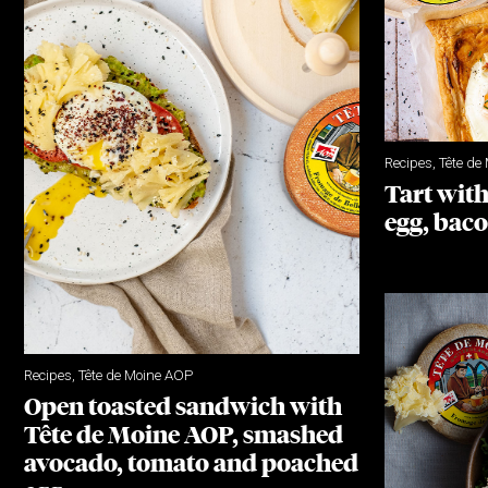
Recipes
,
Tête de
Tart wit
egg, baco
Recipes
,
Tête de Moine AOP
Open toasted sandwich with
Tête de Moine AOP, smashed
avocado, tomato and poached