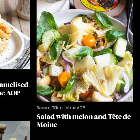
ramelised
ne AOP
Recipes
,
Tête de Moine AOP
Salad with melon and Tête de
Moine