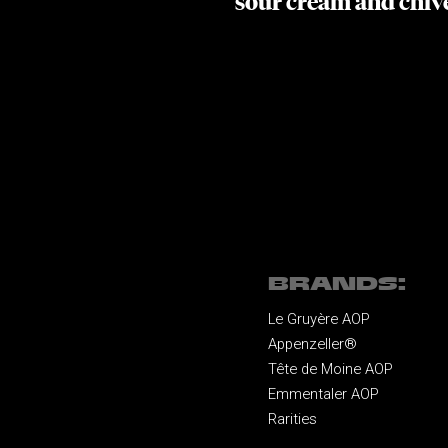
sour cream and chiv
BRANDS:
Le Gruyère AOP
Appenzeller®
Tête de Moine AOP
Emmentaler AOP
Rarities