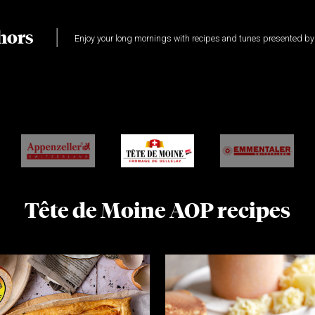
hors
Enjoy your long mornings with recipes and tunes presented b
Tête de Moine AOP recipes