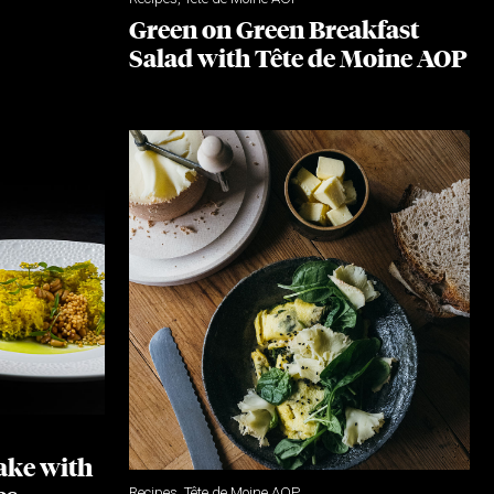
Green on Green Breakfast
Salad with Tête de Moine AOP
ake with
Recipes
,
Tête de Moine AOP