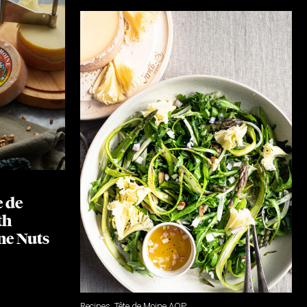
e de
th
ne Nuts
Recipes
,
Tête de Moine AOP