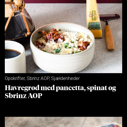
Opskrifter
,
Sbrinz AOP
,
Sjældenheder
Havregrød med pancetta, spinat og
Sbrinz AOP