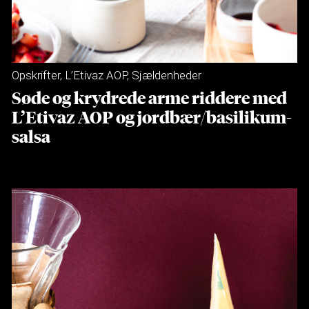
Opskrifter
,
L’Etivaz AOP
,
Sjældenheder
Søde og krydrede arme riddere med
L’Etivaz AOP og jordbær/basilikum-
salsa