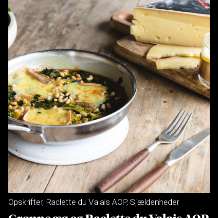
Opskrifter
,
Raclette du Valais AOP
,
Sjældenheder