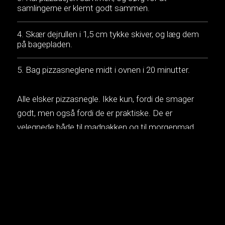
samlingerne er klemt godt sammen.
Skær dejrullen i 1,5 cm tykke skiver, og læg dem
på bagepladen.
Bag pizzasneglene midt i ovnen i 20 minutter.
Alle elsker pizzasnegle. Ikke kun, fordi de smager
godt, men også fordi de er praktiske. De er
velegnede både til madpakken og til morgenmad.
Her er vores luksusversion med to slags
emmentaler.
MUSIK:
Anna Kendrik – Get Back Up Again