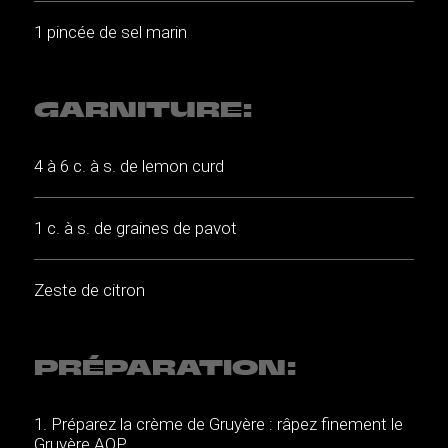
1 pincée de sel marin
GARNITURE:
4 à 6 c. à s. de lemon curd
1 c. à s. de graines de pavot
Zeste de citron
PRÉPARATION:
Préparez la crème de Gruyère : râpez finement le
Gruyère AOP.