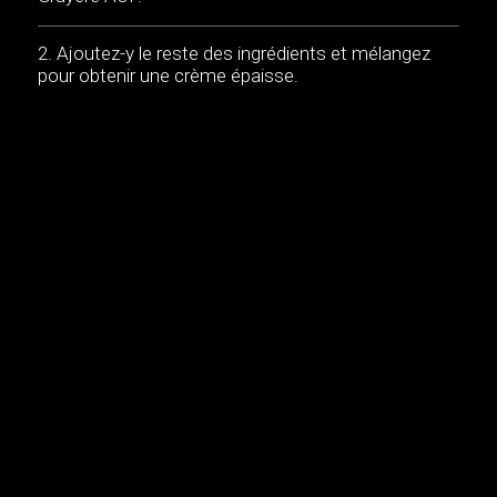
Ajoutez-y le reste des ingrédients et mélangez
pour obtenir une crème épaisse.
Préparez le pain perdu : fouettez les oeufs, le lait
et le sel dans une assiette creuse.
Trempez les tranches de pain dans ce mélange,
de chaque côté pour bien les imbiber. Faites fondre
le beurre dans une poêle. Faites dorer les tranches
de pain, sur feu moyen, 2 min environ de chaque
côté.
Garnissez chaque tranche d’une généreuse
cuillerée de crème de Gruyère et de lemon curd.
Décorez de graines de pavots et de zeste de citron.
Une recette exquise et toute simple pour le brunch