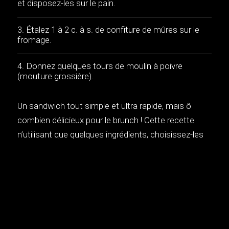
et disposez-les sur le pain.
Étalez 1 à 2 c. à s. de confiture de mûres sur le
fromage.
Donnez quelques tours de moulin à poivre
(mouture grossière).
Un sandwich tout simple et ultra rapide, mais ô
combien délicieux pour le brunch ! Cette recette
n’utilisant que quelques ingrédients, choisissez-les
de toute première qualité ! Si vous aimez les
saveurs corsées, remplacez le poivre noir par du
poivre Timut ou du poivre de Batak.
MUSIQUE: