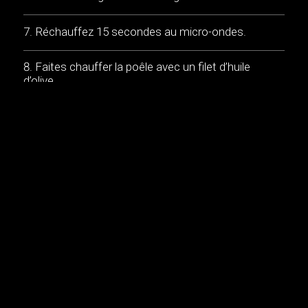
Réchauffez 15 secondes au micro-ondes.
Faites chauffer la poêle avec un filet d’huile
d’olive.
Utilisez un essuie-tout pour bien étaler l’huile.
Faites griller les tranches de pain de chaque
côté, jusqu’à ce qu’elles soient dorées.
Une tranche de pain grillé par jour, en forme toujours
!
MUSIQUE: