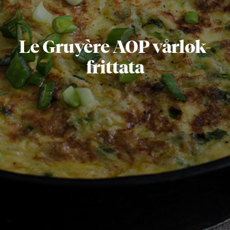
Le Gruyère AOP vårløk-
frittata