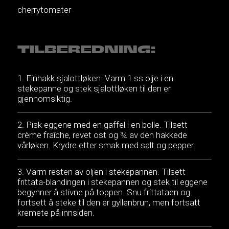
cherrytomater
TILBEREDNING:
Finhakk sjalottløken. Varm 1 ss olje i en
stekepanne og stek sjalottløken til den er
gjennomsiktig.
Pisk eggene med en gaffel i en bolle. Tilsett
crème fraîche, revet ost og ¾ av den hakkede
vårløken. Krydre etter smak med salt og pepper.
Varm resten av oljen i stekepannen. Tilsett
frittata-blandingen i stekepannen og stek til eggene
begynner å stivne på toppen. Snu frittataen og
fortsett å steke til den er gyllenbrun, men fortsatt
kremete på innsiden.