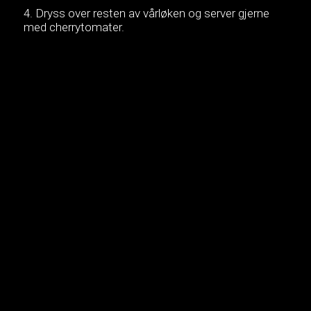
Dryss over resten av vårløken og server gjerne
med cherrytomater.
Denne myke og kremete frittataen fylt med Gruyère
er perfekt på en avslappende og fredelig
morgen. Server den til din kjære, varm og rett fra
pannen, for å gi den fantastiske følelsen av ferie og
hotellfrokost. Sammen med en god kopp kaffe og
nypresset juice gjør den deg klar til en fantastisk
dag!
MUSIKK:
Vallis Alps – Reprieve

Lytt på
Spotify