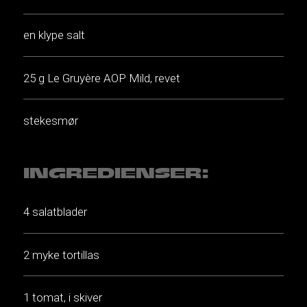
en klype salt
25 g Le Gruyère AOP Mild, revet
stekesmør
INGREDIENSER:
4 salatblader
2 myke tortillas
1 tomat, i skiver