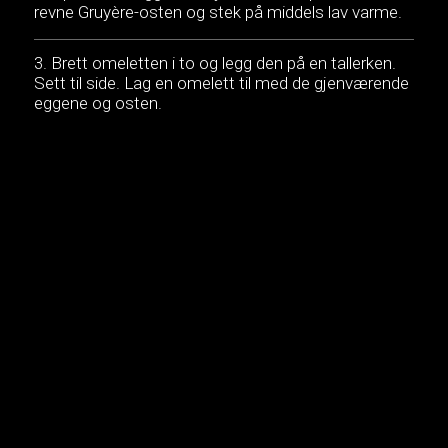
revne Gruyère-osten og stek på middels lav varme.
Brett omeletten i to og legg den på en tallerken.
Sett til side. Lag en omelett til med de gjenværende
eggene og osten.
Legg salat på tortillaen. Legg omeletten, tomat,
avokado, rødløk og karse oppå. Dryss over salt og
pepper. Rull tortillaen til en wrap og skjær i to.
En solid frokostburrito som er enkel å lage, fylt med
en Gruyère-omelett og sprø grønnsaker, er en
perfekt måte å starte dagen på. Tilsett et par skiver
sprø bacon for en mer mettende burrito.
MUSIKK: