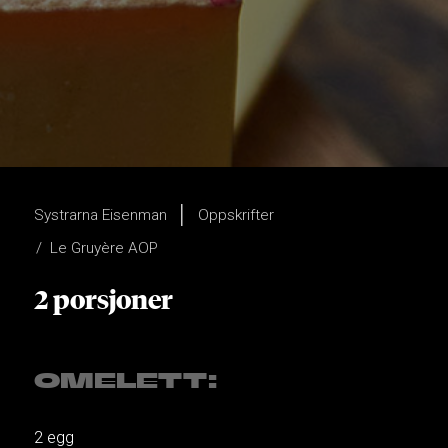
Systrarna Eisenman
Oppskrifter
Le Gruyère AOP
2 porsjoner
OMELETT:
2 egg