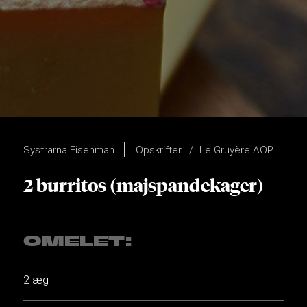
Systrarna Eisenman
Opskrifter
Le Gruyère AOP
2 burritos (majspandekager)
OMELET:
2 æg