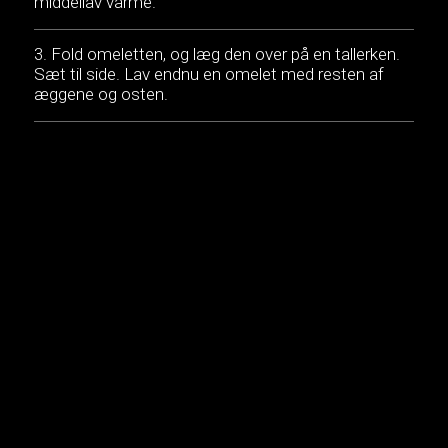
middellav varme.
Fold omeletten, og læg den over på en tallerken.
Sæt til side. Lav endnu en omelet med resten af
æggene og osten.
Læg salat på tortillaen. Anret omelet, tomat,
avocado, rødløg og karse oven på salaten. Drys
med salt og peber. Rul tortillaen sammen til en
pakke, og skær den i to halve.
En nem og mættende morgenmad, burrito fyldt
med omelet med gruyere og friske grøntsager er en
perfekt start på dagen. Tilsæt eventuelt et par
stykker sprødstegt bacon.
MUSIK: