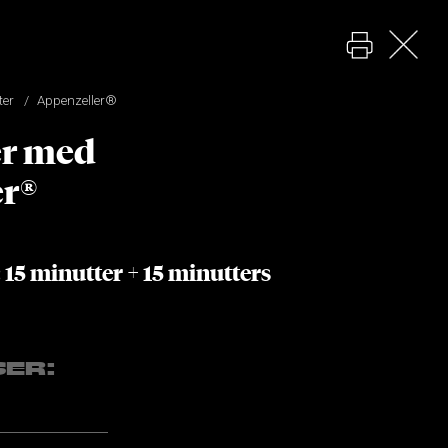
ter
Appenzeller®
er med
er®
 15 minutter + 15 minutters
SER: