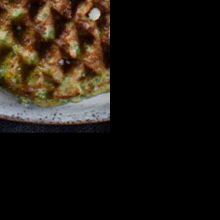
MÆRKER:
Le Gruyère AOP
Appenzeller®
Tête de Moine AOP
Emmentaler AOP