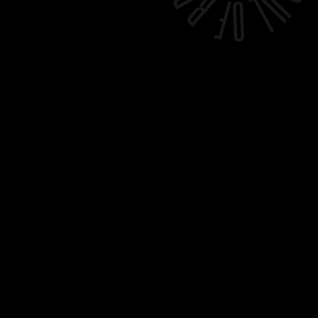
MENU:
Opskrifter
Musik
Mærker
Forfattere