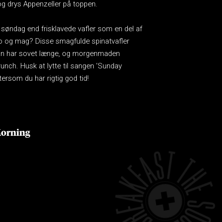
g drys Appenzeller på toppen.
 søndag end frisklavede vafler som en del af
ro og mag? Disse smagfulde spinatvafler
man har sovet længe, og morgenmaden
unch. Husk at lytte til sangen ’Sunday
ftersom du har rigtig god tid!
Morning