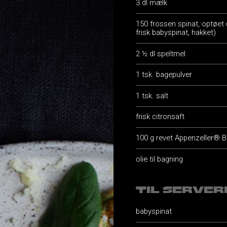
3 dl mælk
150 frossen spinat, optøet (
frisk babyspinat, hakket)
2 ½ dl speltmel
1 tsk. bagepulver
1 tsk. salt
frisk citronsaft
100 g revet Appenzeller® B
olie til bagning
TIL SERVER
babyspinat