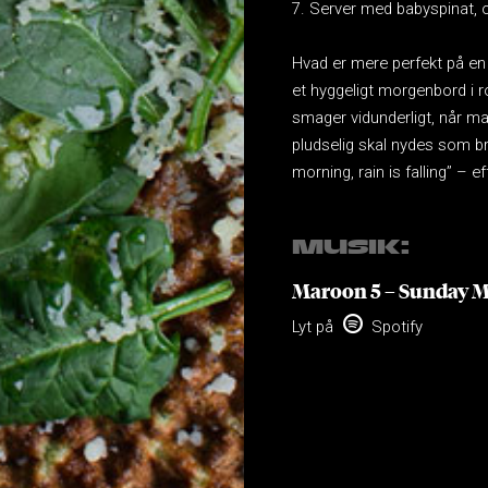
Server med babyspinat, o
Hvad er mere perfekt på en
et hyggeligt morgenbord i 
smager vidunderligt, når 
pludselig skal nydes som br
morning, rain is falling’’ – e
MUSIK:
Maroon 5 – Sunday 

Lyt på
Spotify