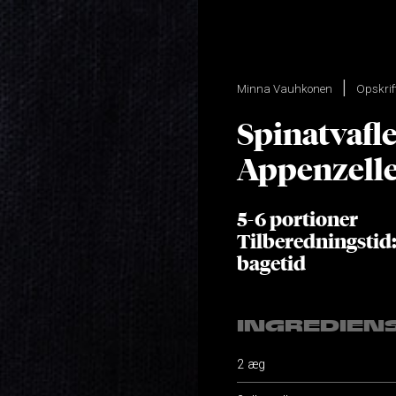
Minna Vauhkonen
Opskrif
Spinatvafl
Appenzell
5-6 portioner
Tilberedningstid:
bagetid
INGREDIEN
2 æg