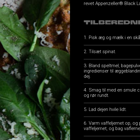
revet Appenzeller® Black L
TILBEREDN
Pisk æg og mælk i en skå
Tilsæt spinat.
Bland speltmel, bagepulve
ingredienser til æggeblandi
dej.
Smag til med en smule ci
og rør rundt.
Lad dejen hvile lidt.
Varm vaffeljernet op, og 
vaffeljernet, og bag vaflerne