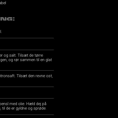
abel
ING:
l.
r og salt. Tilsæt de tørre
ngen, og rør sammen til en glat
tronsaft. Tilsæt den revne ost,
pensl med olie. Hæld dej på
, til de er gyldne og sprøde.