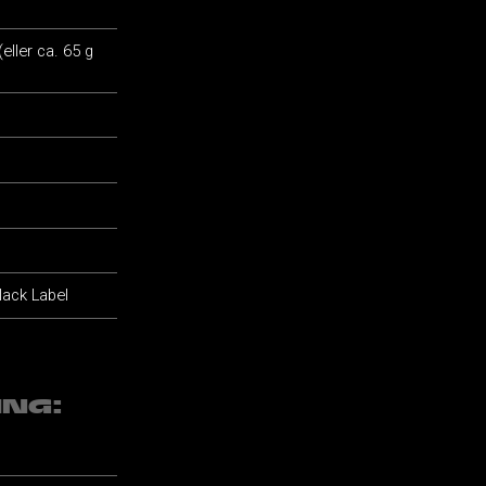
eller ca. 65 g
lack Label
ING: