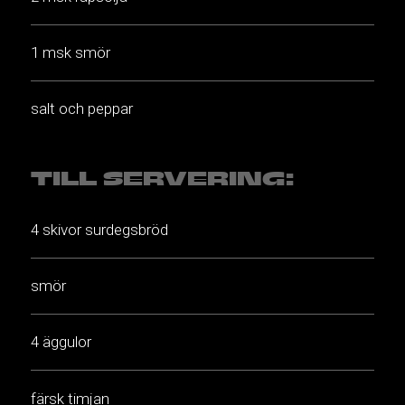
1 msk smör
salt och peppar
TILL SERVERING:
4 skivor surdegsbröd
smör
4 äggulor
färsk timjan