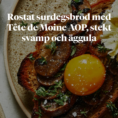
Rostat surdegsbröd med
Tête de Moine AOP, stekt
svamp och äggula