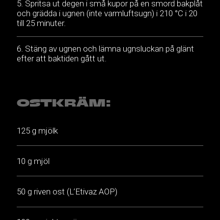
Spritsa ut degen i små kupor på en smord bakplåt
och grädda i ugnen (inte varmluftsugn) i 210 °C i 20
till 25 minuter.
Stäng av ugnen och lämna ugnsluckan på glänt
efter att baktiden gått ut.
OSTKRÄM:
125 g mjölk
10 g mjöl
50 g riven ost (L’Etivaz AOP)