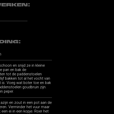
WERKEN:
DING:
p.
hoon en snijd ze in kleine
e pan en bak de
ten tot de paddenstoelen
ijf bakken tot al het vocht van
is. Voeg wat boter toe en bak
addenstoelen goudbruin zijn.
en peper.
azijn en zout in een pot aan de
eren. Verminder het vuur maar
 een ei in een kopje. Roer het