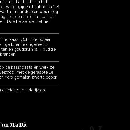
ntstaat. Laat het ei in het
et water glijden. Laat het ei 2-3
 vast is maar de eierdooier nog
chtig met een schuimspaan uit
kken. Doe hetzelfde met het
 met kaas. Schik ze op een
ven gedurende ongeveer 5
ten en goudbruin is. Houd ze
erbranden.
op de kaastoasts en werk ze
Bestrooi met de geraspte Le
 en vers gemalen zwarte peper.
 en dien onmiddellijk op.
’un M’a Dit