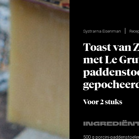
Systrarna Eisenman
Rece
Toast van
met Le Gru
paddensto
gepocheerd
Voor 2 stuks
INGREDIËN
500 g porcini-paddenstoele