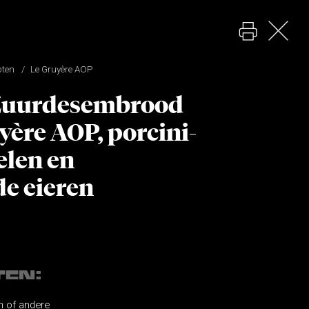
pten
Le Gruyère AOP
 Zuurdesembrood
yère AOP, porcini-
elen en
e eieren
TEN:
n of andere