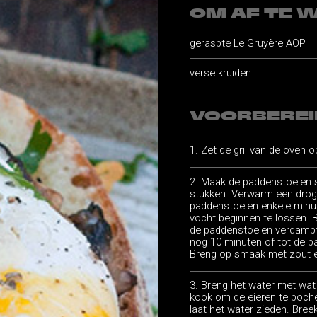
OM AF TE 
geraspte Le Gruyère AOP
verse kruiden
VOORBEREI
Zet de gril van de oven o
Maak de paddenstoelen sc
stukken. Verwarm een drog
paddenstoelen enkele minu
vocht beginnen te lossen. Bl
de paddenstoelen verdampt 
nog 10 minuten of tot de p
Breng op smaak met zout 
Breng het water met wat 
kook om de eieren te poch
laat het water zieden. Breek