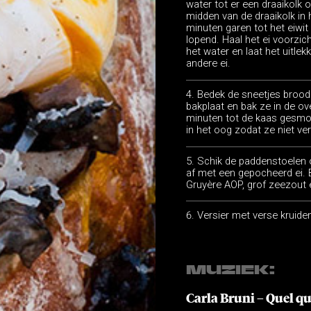
water tot er een draaikolk o
midden van de draaikolk in h
minuten garen tot het eiwit
lopend. Haal het ei voorzi
het water en laat het uitle
andere ei.
Bedek de sneetjes brood
bakplaat en bak ze in de o
minuten tot de kaas gesmol
in het oog zodat ze niet v
Schik de paddenstoelen 
af met een gepocheerd ei. 
Gruyère AOP, grof zeezout
Versier met verse kruiden
MUZIEK:
Carla Bruni – Quel qu