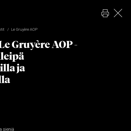
tit
Le Gruyère AOP
Le Gruyère AOP -
leipä
lla ja
la
a sieniä