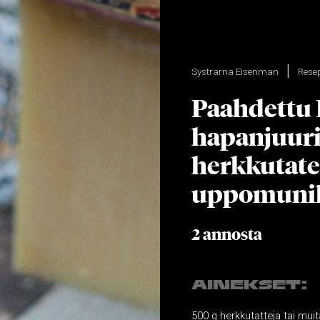
Systrarna Eisenman
Resep
Paahdettu 
hapanjuuri
herkkutatei
uppomunil
2 annosta
AINEKSET:
500 g herkkutatteja tai muit