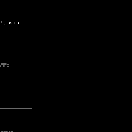
P -juustoa
T: