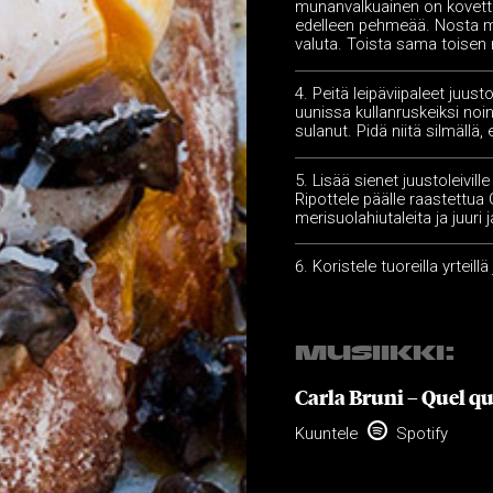
munanvalkuainen on kovettu
edelleen pehmeää. Nosta mu
valuta. Toista sama toise
Peitä leipäviipaleet juustol
uunissa kullanruskeiksi noi
sulanut. Pidä niitä silmällä,
Lisää sienet juustoleivill
Ripottele päälle raastettua
merisuolahiutaleita ja juuri
Koristele tuoreilla yrteillä 
MUSIIKKI:
Carla Bruni – Quel qu

Kuuntele
Spotify