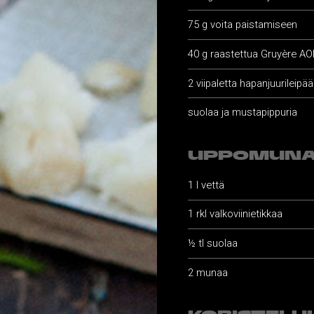
75 g voita paistamiseen
40 g raastettua Gruyère AO
2 viipaletta hapanjuurileipää
suolaa ja mustapippuria
UPPOMUNA
1 l vettä
1 rkl valkoviinietikkaa
½ tl suolaa
2 munaa