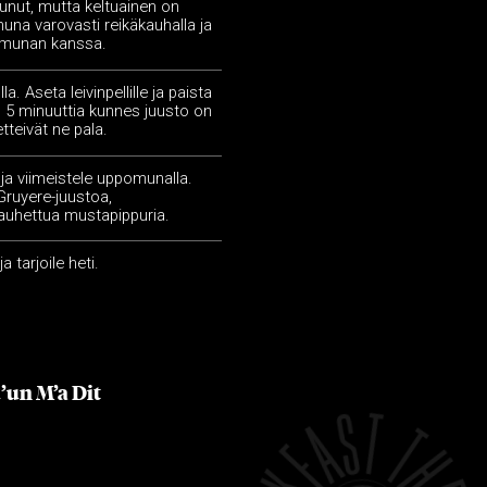
nut, mutta keltuainen on
na varovasti reikäkauhalla ja
n munan kanssa.
la. Aseta leivinpellille ja paista
n 5 minuuttia kunnes juusto on
 etteivät ne pala.
e ja viimeistele uppomunalla.
 Gruyere-juustoa,
 jauhettua mustapippuria.
ja tarjoile heti.
’un M’a Dit