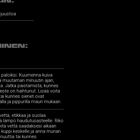
UN:
-juustoa
INEN:
a paloiksi. Kuumenna kuiva
niä muutaman minuutin ajan,
lla. Jatka paistamista, kunnes
este on haihtunut. Lisää voita
 tai kunnes sienet ovat
alla ja pippurilla maun mukaan.
 vettä, etikkaa ja suolaa
ä lämpö haudutusasteelle. Riko
ita vettä saadaksesi aikaan
a kuppi keskelle ja anna munan
inuuttia tai kunnes