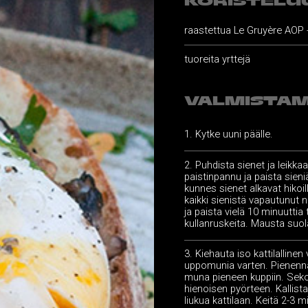
KORISTELU
raastettua Le Gruyère AOP 
tuoreita yrttejä
VALMISTAM
Kytke uuni päälle.
Puhdista sienet ja leikka
paistinpannu ja paista sie
kunnes sienet alkavat hikoi
kaikki sienistä vapautunut n
ja paista vielä 10 minuuttia
kullanruskeita. Mausta suol
Kiehauta iso kattilallinen
uppomunia varten. Pienenn
muna pieneen kuppiin. Seko
hienoisen pyörteen. Kallist
liukua kattilaan. Keitä 2-3 m