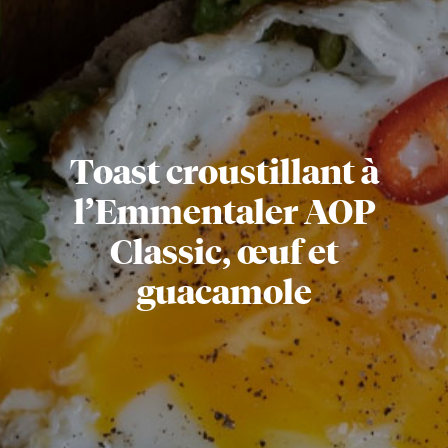
Toast croustillant à
l’Emmentaler AOP
Classic, œuf et
guacamole