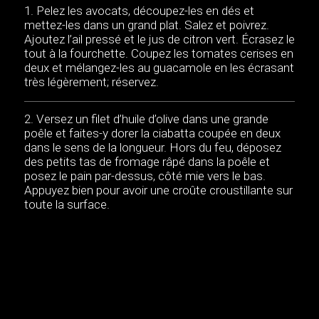
Pelez les avocats, découpez-les en dés et
mettez-les dans un grand plat. Salez et poivrez.
Ajoutez l’ail pressé et le jus de citron vert. Écrasez le
tout à la fourchette. Coupez les tomates cerises en
deux et mélangez-les au guacamole en les écrasant
très légèrement; réservez.
Versez un filet d’huile d’olive dans une grande
poêle et faites-y dorer la ciabatta coupée en deux
dans le sens de la longueur. Hors du feu, déposez
des petits tas de fromage râpé dans la poêle et
posez le pain par-dessus, côté mie vers le bas.
Appuyez bien pour avoir une croûte croustillante sur
toute la surface.
Pendant ce temps, faites cuire les œufs. Salez et
poivrez.
Retournez la ciabatta avec une spatule et
tartinez-la de guacamole; parsemez de piment