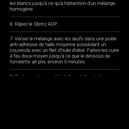
les blancs jusqu’à ce qu’à l’obtention d’un mélange
homogène.
Râpez le Sbrinz AOP.
Verser le mélange avec les œufs dans une poêle
anti-adhésive de taille moyenne possédant un
couvercle avec un filet d’huile d’olive. Faites-les cuire
à feu doux-moyen jusqu’à ce que le dessous de
l’omelette ait pris, environ 5 minutes.
Soulevez chaque côté de l’omelette et glissez un
morceau de beurre dessous.
Saupoudrez l’omelette avec les 3/4 du fromage
râpé. Couvrez la poêle et faites cuire 5 minutes de
plus, ou jusqu’à ce que le dessus de l’omelette ait
pris.