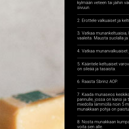
kylmään veteen tai jäihin vä
sivuun.
Erottele valkuaiset ja kel
Vatkaa munankeltuaisia,
vaaleita. Mausta suolalla ja 
Vatkaa munanvalkuaiset 
Kääntele keltuaiset varov
on sileää ja tasaista.
Raasta Sbrinz AOP.
Kaada munaseos keskikok
pannulle, jossa on kansi ja t
miedolla lämmöllä noin 5 m
munakkaan pohja on paistun
Nosta munakkaan kumpaa
voita sen alle.