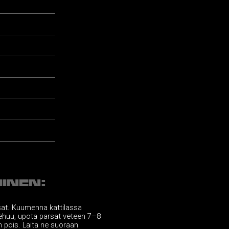
INEN:
sat. Kuumenna kattilassa
iehuu, upota parsat veteen 7–8
n pois. Laita ne suoraan