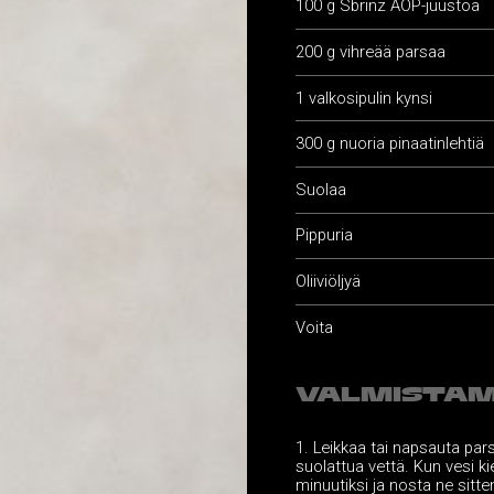
100 g Sbrinz AOP-juustoa
200 g vihreää parsaa
1 valkosipulin kynsi
300 g nuoria pinaatinlehtiä
Suolaa
Pippuria
Oliiviöljyä
Voita
VALMISTAM
Leikkaa tai napsauta par
suolattua vettä. Kun vesi k
minuutiksi ja nosta ne sitte