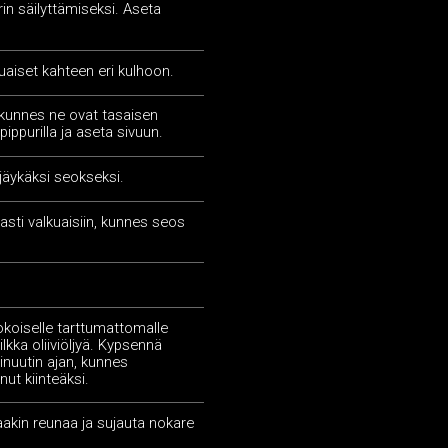
rin säilyttämiseksi. Aseta
tuaiset kahteen eri kulhoon.
 kunnes ne ovat tasaisen
pippurilla ja aseta sivuun.
jäykäksi seokseksi.
asti valkuaisiin, kunnes seos
oiselle tarttumattomalle
ilkka oliiviöljyä. Kypsennä
inuutin ajan, kunnes
ut kiinteäksi.
kin reunaa ja sujauta nokare