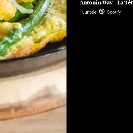
Antonin.Wav – La Têt

Kuuntele
Spotify