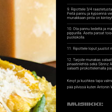
Ripottele 3/4 raastetust
Peitä pannu ja kypsennä vie
munakkaan pinta on kiintey
Ota pannu liedeltä ja m
pippurilla. Aseta parsat toise
puoliskolla.
Ripottele loput juustot
Tarjoile munakas salaat
pinaatinlehtiä sekä Sbrinz A
salaatti pirskottelemalla pääl
Kevyt ja kuohkea tapa valmi
pää pilvissä kuten Antonin 
MUSIIKKI: