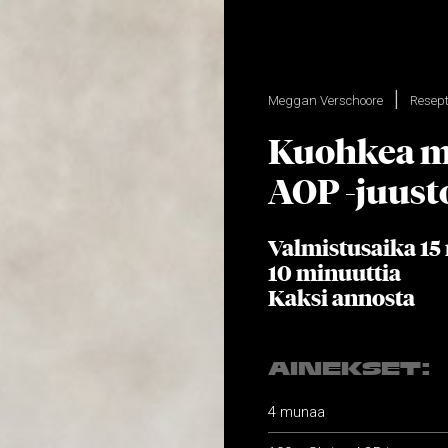
Meggan Verschoore
Resept
Kuohkea m
AOP -juusto
Valmistusaika 15
10 minuuttia
Kaksi annosta
AINEKSET:
4 munaa