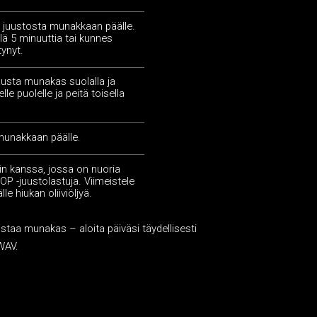
a juustosta munakkaan päälle.
lä 5 minuuttia tai kunnes
tynyt.
austa munakas suolalla ja
lle puolelle ja peitä toisella
 munakkaan päälle.
in kanssa, jossa on nuoria
OP -juustolastuja. Viimeistele
le hiukan oliiviöljyä.
staa munakas – aloita päiväsi täydellisesti
WAV.