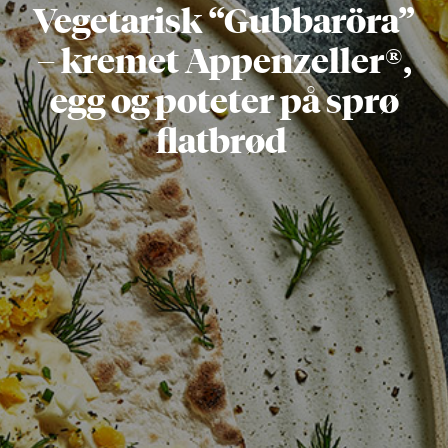
Vegetarisk “Gubbaröra”
– kremet Appenzeller®,
egg og poteter på sprø
flatbrød