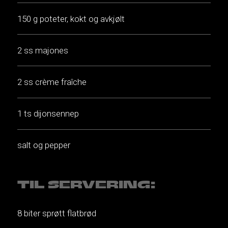
150 g poteter, kokt og avkjølt
2 ss majones
2 ss crème fraîche
1 ts dijonsennep
salt og pepper
TIL SERVERING:
8 biter sprøtt flatbrød