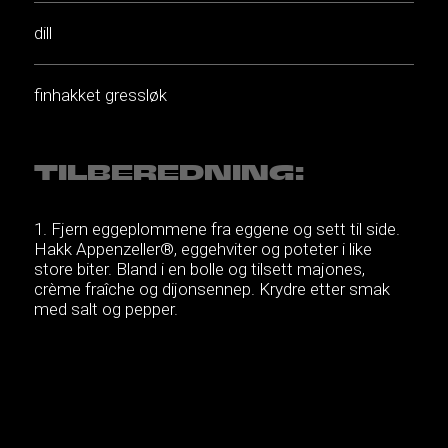
dill
finhakket gressløk
TILBEREDNING:
Fjern eggeplommene fra eggene og sett til side.
Hakk Appenzeller®, eggehviter og poteter i like
store biter. Bland i en bolle og tilsett majones,
crème fraîche og dijonsennep. Krydre etter smak
med salt og pepper.
Legg en stor skje med “gubbaröra” på hvert
flatbrød. Legg smuldrede eggeplommer på toppen
og pynt med dill og gressløk.