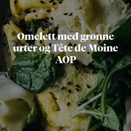
Omelett med grønne
urter og Tête de Moine
AOP