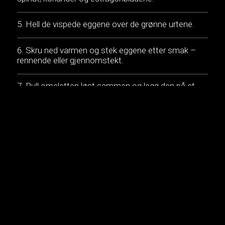
Hell de vispede eggene over de grønne urtene.
Skru ned varmen og stek eggene etter smak –
rennende eller gjennomstekt.
Rull omeletten løst sammen og legg den på et
pent serveringsfat.
Topp med 1 håndfull rå spinat, noen svarte
sesamfrø og Tête de Moine AOP-rosetter.
Kjapt, enkelt og veldig smakfullt. Ha det moro med
urtene, og legg gjerne til litt persille eller grønn
asparges. Det gir deg en ny og overraskende
omelett hver gang!