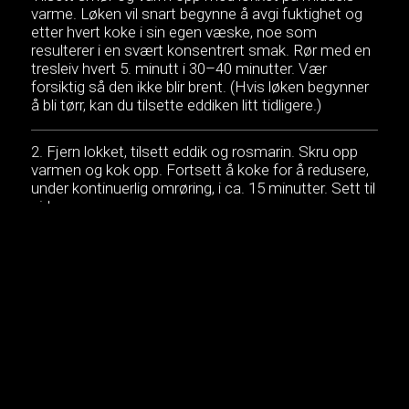
varme. Løken vil snart begynne å avgi fuktighet og
etter hvert koke i sin egen væske, noe som
resulterer i en svært konsentrert smak. Rør med en
tresleiv hvert 5. minutt i 30–40 minutter. Vær
forsiktig så den ikke blir brent. (Hvis løken begynner
å bli tørr, kan du tilsette eddiken litt tidligere.)
Fjern lokket, tilsett eddik og rosmarin. Skru opp
varmen og kok opp. Fortsett å koke for å redusere,
under kontinuerlig omrøring, i ca. 15 minutter. Sett til
side.
Pisk 3 egg, 2 ss melk, salt og pepper (smak til) per
omelett. Smelt 1 ss smør i en stekepanne på
middels varme. Tilsett eggerøren og legg 4
osteskiver på toppen.
Når omeletten begynner å stivne rundt kantene,
men fortsatt er kremete på overflaten, er den klar til
servering. Ha på en sjenerøs skje med karamellisert