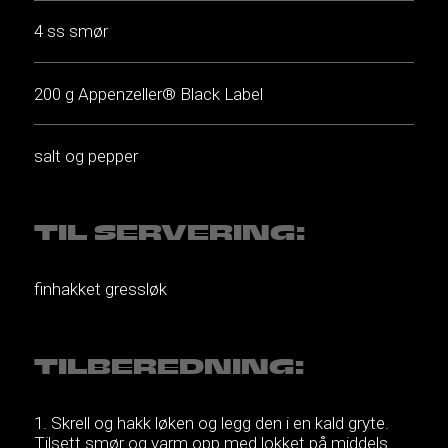
4 ss smør
200 g Appenzeller® Black Label
salt og pepper
TIL SERVERING:
finhakket gressløk
TILBEREDNING:
Skrell og hakk løken og legg den i en kald gryte.
Tilsett smør og varm opp med lokket på middels