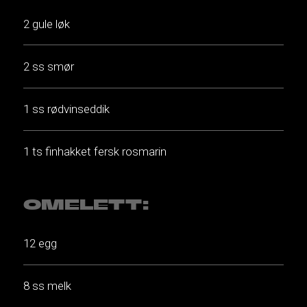
2 gule løk
2 ss smør
1 ss rødvinseddik
1 ts finhakket fersk rosmarin
OMELETT:
12 egg
8 ss melk