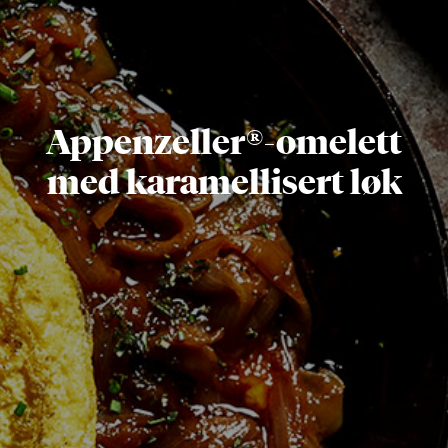
Appenzeller®-omelett
med karamellisert løk