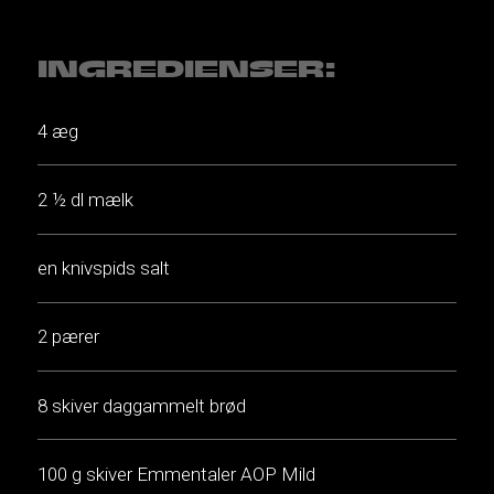
INGREDIENSER:
4 æg
2 ½ dl mælk
en knivspids salt
2 pærer
8 skiver daggammelt brød
100 g skiver Emmentaler AOP Mild