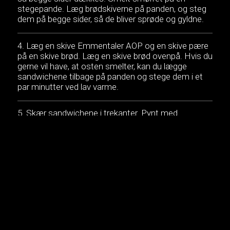
stegepande. Læg brødskiverne på panden, og steg
dem på begge sider, så de bliver sprøde og gyldne.
Læg en skive Emmentaler AOP og en skive pære
på en skive brød. Læg en skive brød ovenpå. Hvis du
gerne vil have, at osten smelter, kan du lægge
sandwichene tilbage på panden og stege dem i et
par minutter ved lav varme.
Skær sandwichene i trekanter. Pynt med
pekannødder, og slut af med en smule ahornsirup.
Serveres med det samme.
Brunchklassikeren fransk toast kan varieres på
mange forskellige måder. Her i en himmelsk
variation fyldt med Emmentaler AOP og pære og
serveret med knasende pekannødder og sød
ahornsirup. Du kan brug en hvilken som helst type