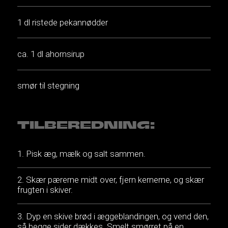
1 dl ristede pekannødder
ca. 1 dl ahornsirup
smør til stegning
TILBEREDNING:
Pisk æg, mælk og salt sammen.
Skær pærerne midt over, fjern kernerne, og skær
frugten i skiver.
Dyp en skive brød i æggeblandingen, og vend den,
så begge sider dækkes. Smelt smørret på en