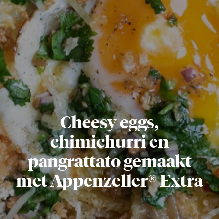
Cheesy eggs,
chimichurri en
pangrattato gemaakt
met Appenzeller® Extra