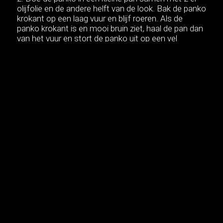
olijfolie en de andere helft van de look. Bak de panko
krokant op een laag vuur en blijf roeren. Als de
panko krokant is en mooi bruin ziet, haal de pan dan
van het vuur en stort de panko uit op een vel
keukenrol.
Bak de eieren in een grote pan of op een
bakplaat. Leg na 1 minuut een hoopje kaas over elk
ei en laat smelten. Strooi er ook een beetje naast
zodat je een krokant korstje krijgt. Haal uit de pan
en serveer.
Werk af met de pangrattato, de chimichurri en
serveer met stokbrood
Eieren maken steevast deel uit van ons ontbijt.
Maar er zijn nog meer opties dan een hard- of
zachtgekookt ei, een omelet, een spiegelei of
gepocheerde eieren. Laat je creativiteit de vrije loop!