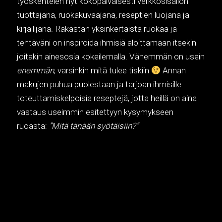
työskentelen nyt kokopäiväisesti verkkosisällön
tuottajana, ruokakuvaajana, reseptien luojana ja
kirjailijana. Rakastan yksinkertaista ruokaa ja
tehtäväni on inspiroida ihmisiä aloittamaan itsekin
joitakin ainesosia kokeilemalla. Vähemmän on usein
enemmän
, varsinkin mitä tulee tiskiin
Annan
makujen puhua puolestaan ja tarjoan ihmisille
toteuttamiskelpoisia reseptejä, jotta heillä on aina
vastaus useimmin esitettyyn kysymykseen
ruoasta:
”Mitä tänään syötäisiin?”