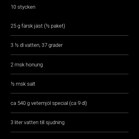
10 stycken
25 g färsk jäst (½ paket)
3 ½ dl vatten, 37 grader
2 msk honung
½ msk salt
ca 540 g vetemjöl special (ca 9 dl)
3 liter vatten till sjudning