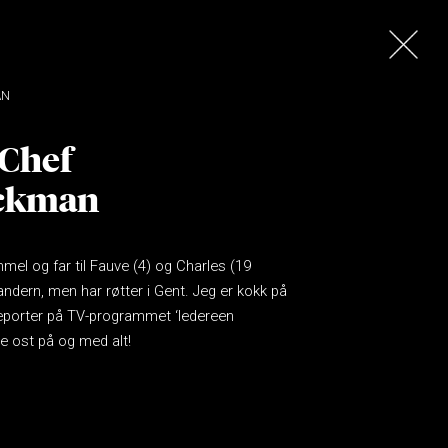
AN
 Chef
eckman
mmel og far til Fauve (4) og Charles (19
andern, men har røtter i Gent. Jeg er kokk på
eporter på TV-programmet ‘Iedereen
e ost på og med alt!