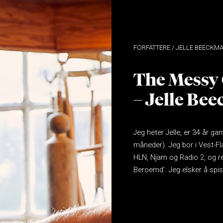
JELLE BEECKM
The Messy
– Jelle Be
Jeg heter Jelle, er 34 år ga
måneder). Jeg bor i Vest-Fl
HLN, Njam og Radio 2, og r
Beroemd’. Jeg elsker å spis