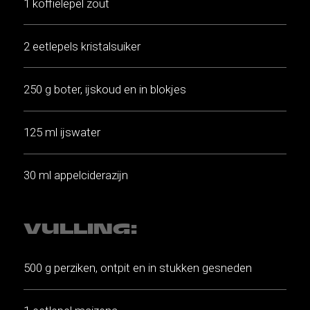
1 koffielepel zout
2 eetlepels kristalsuiker
250 g boter, ijskoud en in blokjes
125 ml ijswater
30 ml appelciderazijn
VULLING:
500 g perziken, ontpit en in stukken gesneden