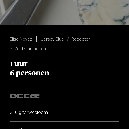
Elise Noyez
Jersey Blue
Recepten
Zeldzaamheden
1 uur
6 personen
DEEG:
310 g tarwebloem