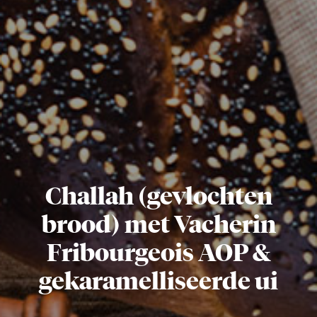
Challah (gevlochten
brood) met Vacherin
Fribourgeois AOP &
gekaramelliseerde ui