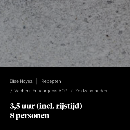
Elise Noyez
Recepten
Vacherin Fribourgeois AOP
Zeldzaamheden
3,5 uur (incl. rijstijd)
8 personen