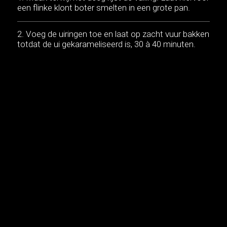
een flinke klont boter smelten in een grote pan.
Voeg de uiringen toe en laat op zacht vuur bakken
totdat de ui gekarameliseerd is, 30 à 40 minuten.
Roer regelmatig om.
Zet opzij en laat even afkoelen.
AFWERKING:
Verdeel het gerezen deeg in drie gelijke delen. Rol
elk deel uit tot een rechthoek van ca. 30 x 10 cm.
Beleg elke rechthoek met een dunne laag
gekarameliseerde ui en geraspte Vacherin
Fribourgeois AOP. Laat langs één lange zijde een
strook van 1 à 2 cm vrij. Kruid met peper en zout.